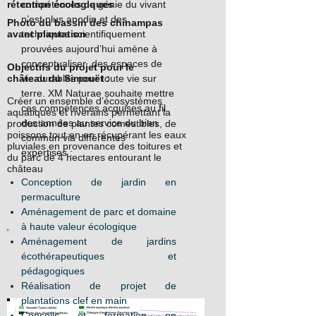
rétention écologiques
compétences de génie du vivant
n’est plus anodin et des
Photo du bassin des chinampas
avant plantation
techniques scientifiquement
prouvées aujourd’hui amène à
conceptualiser des espaces de
Objectifs du projet pour le
château
vie durables pour toute vie sur
du Simouët :
terre. XM Naturae souhaite mettre
Créer un ensemble d’écosystèmes
ces compétences acquises au fil
aquatiques et riverains permettant la
des années au service du bien
production de plantes comestibles, de
poissons tout en en récupérant les eaux
commun via différentes
pluviales en provenance des toitures et
expertises :
du parc de 4 hectares entourant le
château
Conception de jardin en
permaculture
Aménagement de parc et domaine
à haute valeur écologique
Aménagement de jardins
écothérapeutiques et
pédagogiques
Réalisation de projet de
plantations clef en main
Conseils et formation en