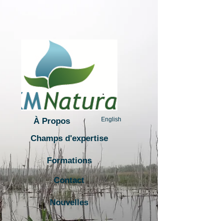
English
À Propos
Champs d'expertise
Formations
Contact
Nouvelles